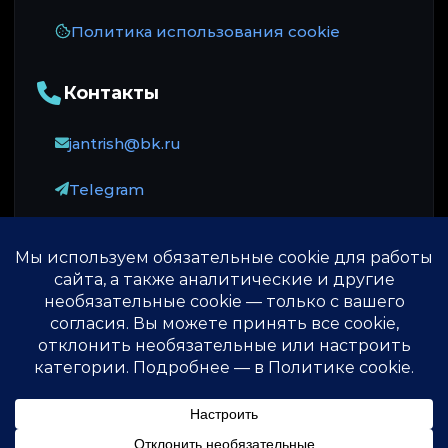
Политика использования cookie
Контакты
jantrish@bk.ru
Telegram
Оплата принимается через ЮKassa: карты
российских банков, МИР и СБП.
© 2013-2026 ♾️
Источник безсмертия