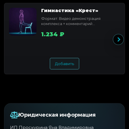
Гимнастика «Крест»
Формат: Видео демонстрация
комплекса + комментарий
Продолжительность видео: 5 минут
1.234 ₽
Продолжительность аудио...
Добавить
Юридическая информация
ИП Проскурина Яна Владимировна