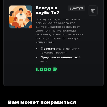
Беседа в
Доступ
клубе 7x7
Это глубокая, местами почти
алхимическая беседа, где
Виктор Федотов раскрывает
свое понимание природы
человека, сознания, материи и
тех сил, которые формируют
нашу жизнь.
Формат:
аудио-лекция +
текстовая версия
Продолжительность:
4
часа
1.000 ₽
Вам может понравиться