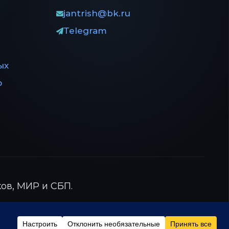
jantrish@bk.ru
Telegram
ых
ю
ов, МИР и СБП.