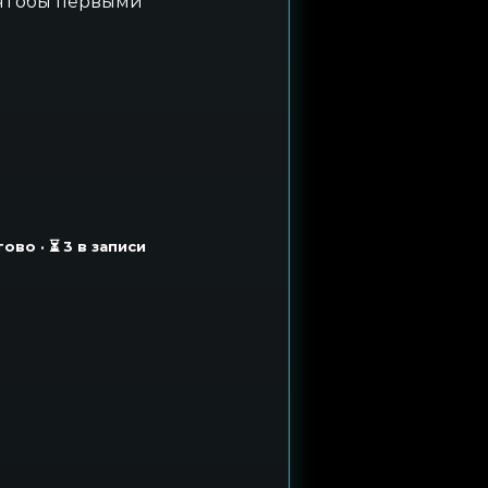
 чтобы первыми
во · ⏳ 3 в записи