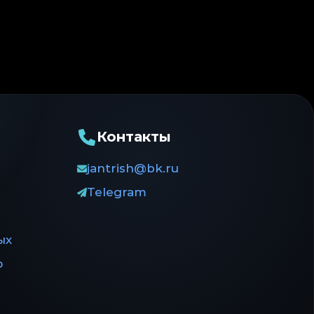
Контакты
jantrish@bk.ru
Telegram
ых
ю