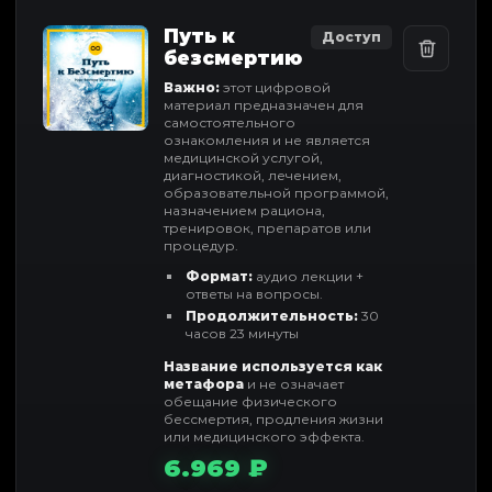
Путь к
Доступ
безсмертию
Важно:
этот цифровой
материал предназначен для
самостоятельного
ознакомления и не является
медицинской услугой,
диагностикой, лечением,
образовательной программой,
назначением рациона,
тренировок, препаратов или
процедур.
Формат:
аудио лекции +
ответы на вопросы.
Продолжительность:
30
часов 23 минуты
Название используется как
метафора
и не означает
обещание физического
бессмертия, продления жизни
или медицинского эффекта.
6.969 ₽