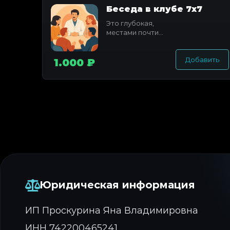
Беседа в клубе 7x7
Это глубокая,
местами почти
алхимическая
беседа, где
Добавить
Виктор Федотов
1.000 ₽
раскрывает
свое
понимание...
Юридическая информация
ИП Проскурина Яна Владимировна
ИНН 742200465241