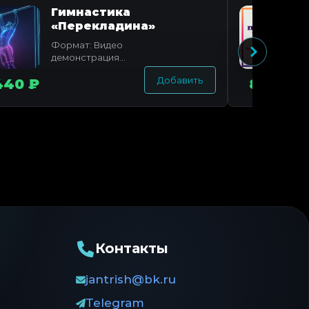
Гимнастика
«Перекладина»
Формат: Видео
демонстрация
комплекса +
Добавить
440 ₽
888 ₽
комментарии к
каждому
упражнению
Продолжительность
видео: 17...
Контакты
jantrish@bk.ru
Telegram