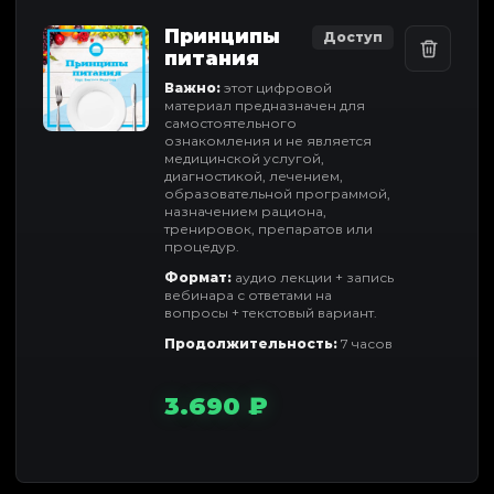
Принципы
Доступ
питания
Важно:
этот цифровой
материал предназначен для
самостоятельного
ознакомления и не является
медицинской услугой,
диагностикой, лечением,
образовательной программой,
назначением рациона,
тренировок, препаратов или
процедур.
Формат:
аудио лекции + запись
вебинара с ответами на
вопросы + текстовый вариант.
Продолжительность:
7 часов
3.690 ₽