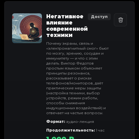
Негативное
Доступ
влияние
современной
техники
Почему экраны, связь и
«электромагнитный смог» бьют
по мозгу, зрению, сосудам и
иммунитету — и что с этим
делать. Виктор Федотов
простым языком объясняет
принципы резонанса,
рассказывает о рисках
телефонов/мониторов, даёт
практические меры защиты
(настройка техники, выбор
устройств, режим работы,
способы снижения
индукционных воздействий) и
отвечает на частые вопросы.
Формат:
аудио-лекция
Продолжительность:
1 час